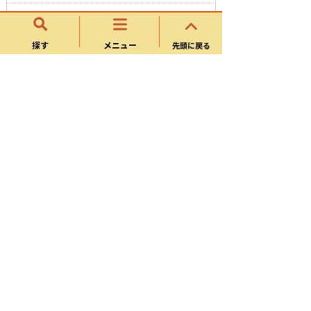
人材募集
ばら教室KANI
探す
メニュー
先頭に戻る
援助制度
就学時健診
教科書採択
様式ダウンロード
よくある質問
サイトマップ
可児市ホームページについて
ウェブアクセシビリティ方針
個人情報の取り扱い