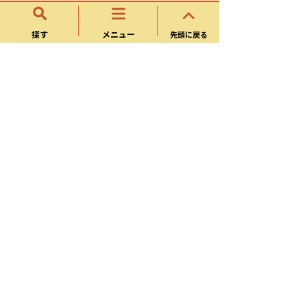
市長と語る会
探す
メニュー
先頭に戻る
広聴活動
K検定にチャレンジ！！
学べる！かにＱいず
オンライン申請・様式ダウンロード
DX推進
可児市ホームページについて
マイナンバーカードの普及・利活用
情報セキュリティ・オープンデータ
目的別リンク
自治体システム標準化