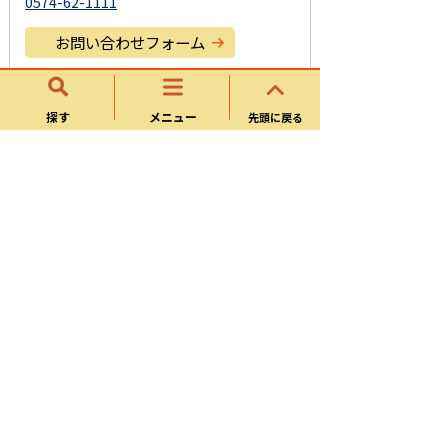
0574-62-1111
お問い合わせフォーム
探す
メニュー
このページに関するアンケート
先頭に戻る
このページの情報は役に立ちましたか？
役に立
どちらともい
役にたたな
った
えない
かった
このページは見つけやすかったですか？
役にた
どちらともい
役にたたな
った
えない
かった
可児市の食育