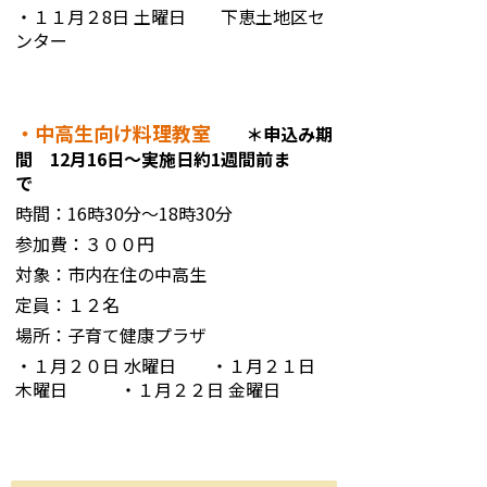
・１１月２8日 土曜日 下恵土地区セ
ンター
・中高生向け料理教室
＊申込み期
間 12月16日～実施日約1週間前ま
で
時間：16時30分～18時30分
参加費：３００円
対象：市内在住の中高生
定員：１２名
場所：子育て健康プラザ
・１月２０日 水曜日 ・１月２１日
木曜日 ・１月２２日 金曜日