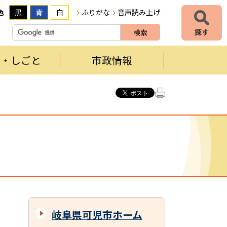
色
黒
青
白
ふりがな
音声読み上げ
者・しごと
市政情報
岐阜県可児市ホーム