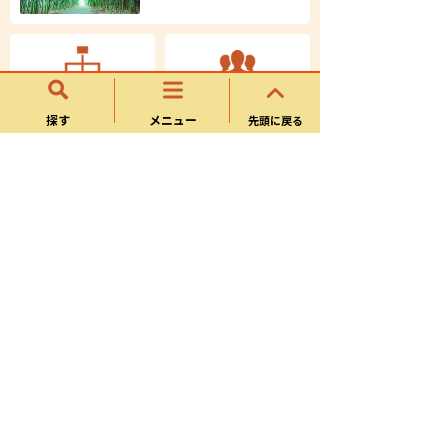
市の組織一覧
職員採用情報
探す
メニュー
先頭に戻る
例規集
パブリックコメント
人口と世帯
令和8年８月1日現在
人口
男性
99,052人
48,954人
女性
世帯数
50,098人
45,393世帯
統計情報
関連リンク