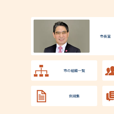
市長室
市の組織一覧
例規集