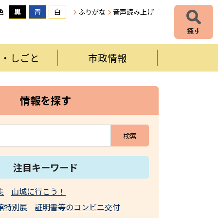
色
黒
青
白
ふりがな
音声読み上げ
者・しごと
市政情報
情報を探す
注目キーワード
集
山城に行こう！
館特別展
証明書等のコンビニ交付