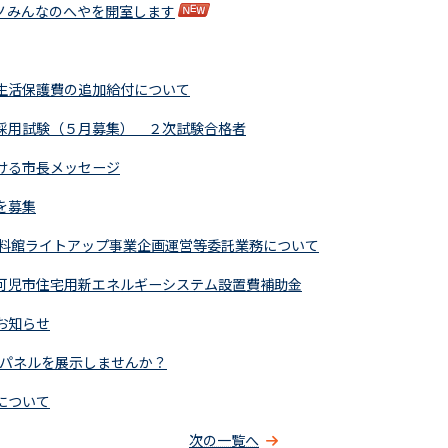
ノみんなのへやを開室します
生活保護費の追加給付について
採用試験（５月募集） ２次試験合格者
ける市長メッセージ
を募集
資料館ライトアップ事業企画運営等委託業務について
可児市住宅用新エネルギーシステム設置費補助金
お知らせ
Rパネルを展示しませんか？
について
次の一覧へ