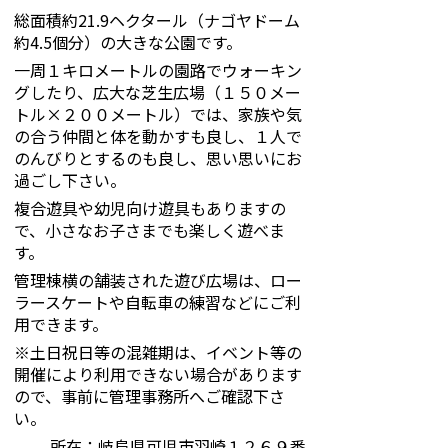
総面積約21.9ヘクタール（ナゴヤドーム
約4.5個分）の大きな公園です。
一周１キロメートルの園路でウォーキン
グしたり、広大な芝生広場（１５０メー
トル×２００メートル）では、家族や気
の合う仲間と体を動かすも良し、１人で
のんびりとするのも良し、思い思いにお
過ごし下さい。
複合遊具や幼児向け遊具もありますの
で、小さなお子さまでも楽しく遊べま
す。
管理棟横の舗装された遊び広場は、ロー
ラースケートや自転車の練習などにご利
用できます。
※土日祝日等の混雑期は、イベント等の
開催により利用できない場合があります
ので、事前に管理事務所へご確認下さ
い。
所在：岐阜県可児市羽崎１２６９番