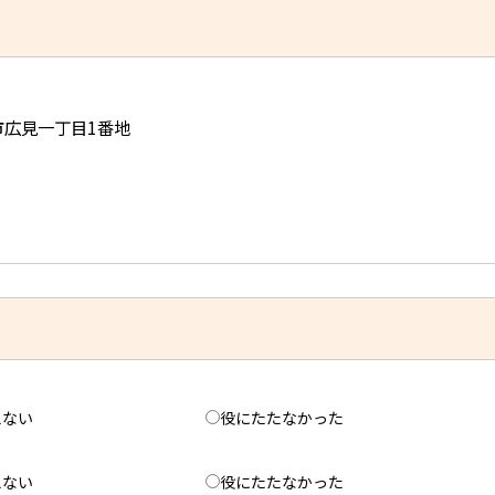
児市広見一丁目1番地
えない
役にたたなかった
えない
役にたたなかった