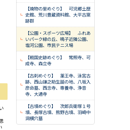
【焼物の里めぐり】 可児郷土歴
史館、荒川豊蔵資料館、大平古窯
跡群
【公園・スポーツ広場】 ふれあ
いパーク緑の丘、鳴子近隣公園、
塩河公園、市民テニス場
【戦国史跡めぐり】 常照寺、可
成寺、森立寺
【古刹めぐり】 薬王寺、泳宮古
跡、西山謙之助生誕の地、八坂入
彦命墓、西念寺、専養寺、浄音
寺、大通寺
【古墳めぐり】 次郎兵衛塚１号
い
墳、長塚古墳、熊野古墳、羽崎中
洞横穴墓
思
い