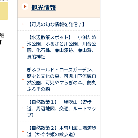
観光情報
【可児の旬な情報を発信♪】
誰
【水辺散策スポット】 小渕ため
千
池公園、ふるさと川公園、川合公
園、化石株、兼山湊跡、兼山瀞、
貴船神社
ぎふワールド・ローズガーデン、
歴史と文化の森、可児川下流域自
然公園、可児やすらぎの森、蘭丸
ふる里の森
【自然散策１】 鳩吹山（遊歩
道、周辺地図、交通、ルートマッ
プ）
【自然散策２】木曽川渡し場遊歩
道（かぐや姫の散歩道）