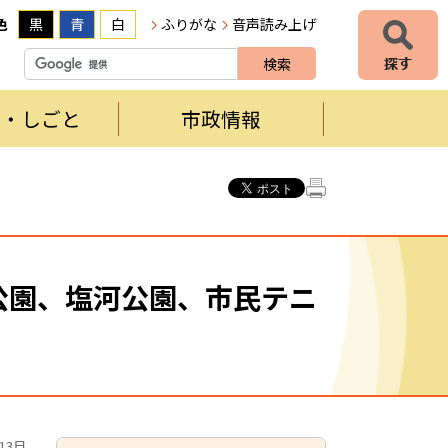
色
黒
青
白
ふりがな
音声読み上げ
者・しごと
市政情報
公園、塩河公園、市民テニ
13日